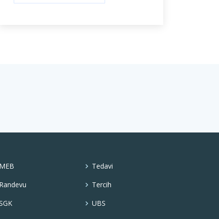
MEB
Tedavi
Randevu
Tercih
SGK
UBS