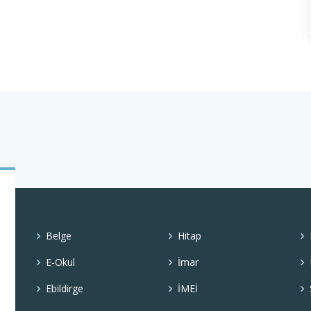
Belge
Hitap
E-Okul
İmar
Ebildirge
İMEİ